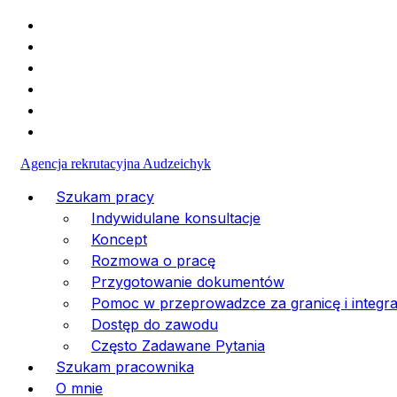
+49 (1523) 477-30-98
info@va-medpersonal.com
Agencja rekrutacyjna Audzeichyk
Szukam pracy
Indywidulane konsultacje
Koncept
Rozmowa o pracę
Przygotowanie dokumentów
Pomoc w przeprowadzce za granicę i integrac
Dostęp do zawodu
Często Zadawane Pytania
Szukam pracownika
O mnie