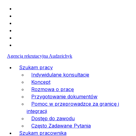
+49 (1523) 477-30-98
info@va-medpersonal.com
Agencja rekrutacyjna Audzeichyk
Szukam pracy
Indywidulane konsultacje
Koncept
Rozmowa o pracę
Przygotowanie dokumentów
Pomoc w przeprowadzce za granicę i
integracji
Dostęp do zawodu
Często Zadawane Pytania
Szukam pracownika