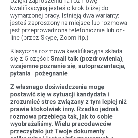
Dzięki zaproszeniu na rozmowę
kwalifikacyjną jesteś o krok bliżej do
wymarzonej pracy. Istnieją dwa warianty:
jesteś zaproszony na miejsce lub rozmowa
jest przeprowadzona telefonicznie lub on-
line (przez Skype, Zoom itp.).
Klasyczna rozmowa kwalifikacyjna składa
się z 5 części:
Small talk (pozdrowienia)
,
wzajemne poznanie się
,
autoprezentacja
,
pytania
i
pożegnanie
.
Z własnego doświadczenia mogę
postawić się w sytuacji kandydata i
zrozumieć stres związany z tym lepiej niż
prawie ktokolwiek inny. Rzadko jednak
rozmowa przebiega tak, jak to sobie
wyobrażaliśmy. Wielu pracodawców
przeczytało już Twoje dokumenty