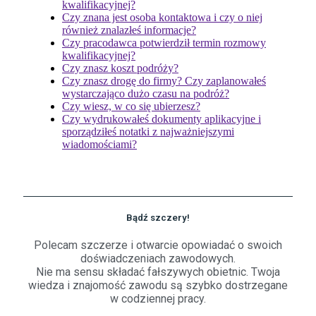
kwalifikacyjnej?
Czy znana jest osoba kontaktowa i czy o niej
również znalazłeś informacje?
Czy pracodawca potwierdził termin rozmowy
kwalifikacyjnej?
Czy znasz koszt podróży?
Czy znasz drogę do firmy? Czy zaplanowałeś
wystarczająco dużo czasu na podróż?
Czy wiesz, w co się ubierzesz?
Czy wydrukowałeś dokumenty aplikacyjne i
sporządziłeś notatki z najważniejszymi
wiadomościami?
Bądź szczery!
Polecam szczerze i otwarcie opowiadać o swoich
doświadczeniach zawodowych.
Nie ma sensu składać fałszywych obietnic. Twoja
wiedza i znajomość zawodu są szybko dostrzegane
w codziennej pracy.