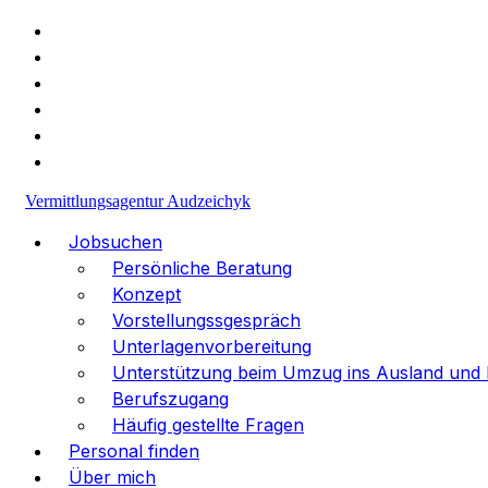
+49 (1523) 477-30-98
info@va-medpersonal.com
Vermittlungsagentur Audzeichyk
Jobsuchen
Persönliche Beratung
Konzept
Vorstellungssgespräch
Unterlagenvorbereitung
Unterstützung beim Umzug ins Ausland und I
Berufszugang
Häufig gestellte Fragen
Personal finden
Über mich